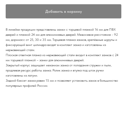
Добавить в корзину
В линейке продукции представлены замки с торцевой планкой 16 мм для ПВХ
дверей и планкой 24 мм для алюминиевых дверей. Межосевое расстояние - 92
мм, дорнмасс от 25, 30 и 35 мм. Торцевая планка замков, крепёжные шурупы и
фиксирующий винт цилиндра входят в комплект замка и изготовлены из
нержавеющей стали.
Плоская ответная планка из нержавеющей стали входит в комплект замков с 24
мм торцевой планкой – замки для алюминиевых дверей.
Закрытый корпус защищает механизм замка от попадания стружки и пыли,
продлевая ресурс работы замка. Ролик замка и втулка под шток ручки
изготовлены из латуни.
Задний бэксет замка равен 15 мм и позволяет установить замок в большинство
популярных профилей России.